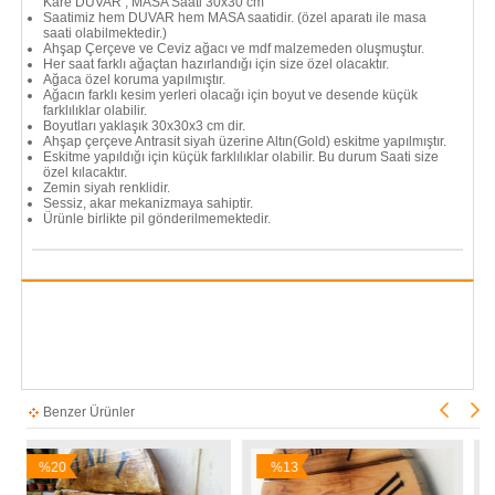
Kare DUVAR , MASA Saati 30x30 cm
Saatimiz hem DUVAR hem MASA saatidir. (özel aparatı ile masa
saati olabilmektedir.)
Ahşap Çerçeve ve Ceviz ağacı ve mdf malzemeden oluşmuştur.
Her saat farklı ağaçtan hazırlandığı için size özel olacaktır.
Ağaca özel koruma yapılmıştır.
Ağacın farklı kesim yerleri olacağı için boyut ve desende küçük
farklılıklar olabilir.
Boyutları yaklaşık 30x30x3 cm dir.
Ahşap çerçeve Antrasit siyah üzerine Altın(Gold) eskitme yapılmıştır.
Eskitme yapıldığı için küçük farklılıklar olabilir. Bu durum Saati size
özel kılacaktır.
Zemin siyah renklidir.
Sessiz, akar mekanizmaya sahiptir.
Ürünle birlikte pil gönderilmemektedir.
Benzer Ürünler
%13
%14
İndirim
İndirim