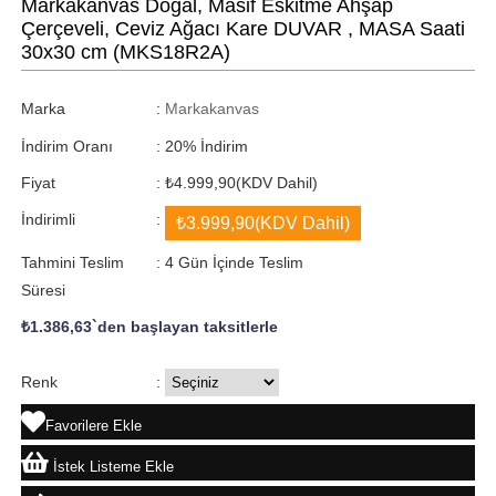
Markakanvas Doğal, Masif Eskitme Ahşap
Çerçeveli, Ceviz Ağacı Kare DUVAR , MASA Saati
30x30 cm
(MKS18R2A)
Marka
:
Markakanvas
İndirim Oranı
:
20
%
İndirim
Fiyat
:
₺4.999,90
(KDV Dahil)
İndirimli
:
₺3.999,90
(KDV Dahil)
Tahmini Teslim
:
4 Gün İçinde Teslim
Süresi
₺1.386,63
`den başlayan taksitlerle
Renk
:
Favorilere Ekle
İstek Listeme Ekle