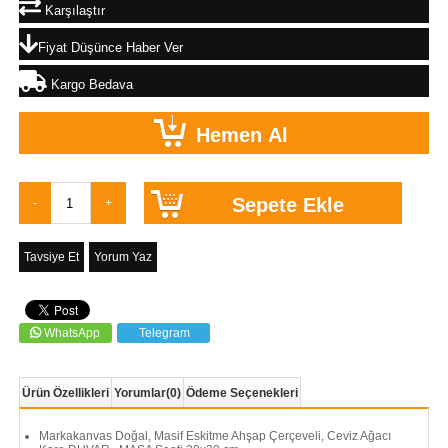
Karşılaştır
Fiyat Düşünce Haber Ver
Kargo Bedava
Tavsiye Et
Yorum Yaz
WhatsApp
Telegram
Ürün Özellikleri
Yorumlar
(0)
Ödeme Seçenekleri
Markakanvas Doğal, Masif Eskitme Ahşap Çerçeveli, Ceviz Ağacı