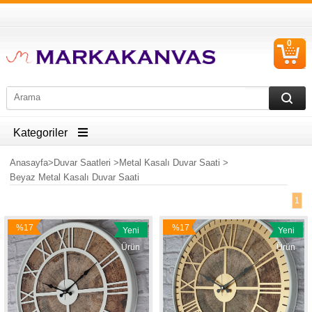
0
S
Ü
Kategoriler
Anasayfa
>
Duvar Saatleri
>
Metal Kasalı Duvar Saati
>
Beyaz Metal Kasalı Duvar Saati
1
%17
%17
Yeni
Yeni
İndirim
İndirim
Ürün
Ürün