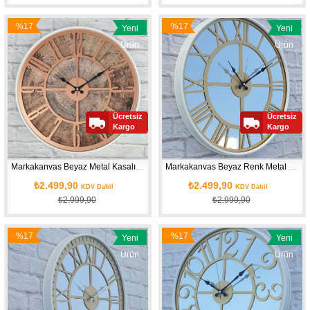
%17
%17
Yeni
Yeni
İndirim
İndirim
Ürün
Ürün
Ücretsiz
Ücretsiz
Kargo
Kargo
Markakanvas Beyaz Metal Kasalı Eski Dünya Haritalı Duvar Saati (Çap 50 cm - Çap 80 cm )
Markakanvas Beyaz Renk Metal Kasalı Aynalı   Duvar Saati Çap 40 cm - Çap 50 cm
₺2.499,90
₺2.499,90
KDV Dahil
KDV Dahil
₺2.999,90
₺2.999,90
%17
%17
Yeni
Yeni
İndirim
İndirim
Ürün
Ürün