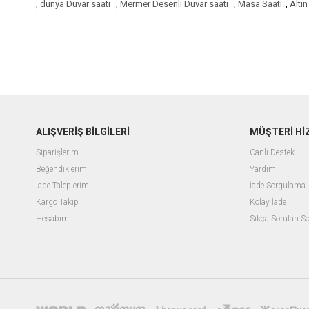
,
dünya Duvar saati
,
Mermer Desenli Duvar saati
,
Masa Saati
,
Altı
ALIŞVERİŞ BİLGİLERİ
MÜŞTERİ Hİ
Siparişlerim
Canlı Destek
Beğendiklerim
Yardım
İade Taleplerim
İade Sorgulama
Kargo Takip
Kolay İade
Hesabım
Sıkça Sorulan So