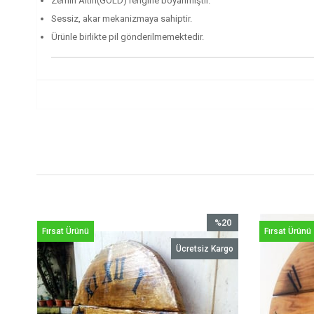
Zemin Altın(GOLD) rengine boyanmıştır.
Sessiz, akar mekanizmaya sahiptir.
Ürünle birlikte pil gönderilmemektedir.
17
%20
Fırsat Ürünü
Fırsat Ürünü
irim
İndirim
rgo
Ücretsiz Kargo
İndirim
%20İndirim