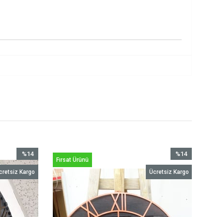
%14
%14
Fırsat Ürünü
İndirim
İndirim
cretsiz Kargo
Ücretsiz Kargo
%14İndirim
%14İndirim