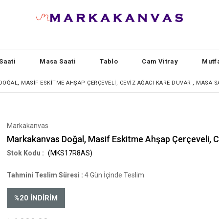
Saati
Masa Saati
Tablo
Cam Vitray
Mutf
ĞAL, MASIF ESKITME AHŞAP ÇERÇEVELI, CEVIZ AĞACI KARE DUVAR , MASA S
Markakanvas
Markakanvas Doğal, Masif Eskitme Ahşap Çerçeveli, 
(MKS17R8AS)
Tahmini Teslim Süresi
:
4 Gün İçinde Teslim
%
20
İNDIRIM