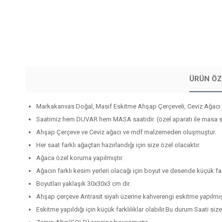
ÜRÜN ÖZ
Markakanvas Doğal, Masif Eskitme Ahşap Çerçeveli, Ceviz Ağac
Saatimiz hem DUVAR hem MASA saatidir. (özel aparatı ile masa sa
Ahşap Çerçeve ve Ceviz ağacı ve mdf malzemeden oluşmuştur.
Her saat farklı ağaçtan hazırlandığı için size özel olacaktır.
Ağaca özel koruma yapılmıştır.
Ağacın farklı kesim yerleri olacağı için boyut ve desende küçük farkl
Boyutları yaklaşık 30x30x3 cm dir.
Ahşap çerçeve Antrasit siyah üzerine kahverengi eskitme yapılmışt
Eskitme yapıldığı için küçük farklılıklar olabilir.Bu durum Saati size