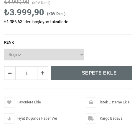
₺4.999,90
(KDV Dahil)
₺3.999,90
(KDV Dahil)
₺1.386,63
`den başlayan taksitlerle
RENK
Favorilere Ekle
İstek Listeme Ekle
Fiyat Düşünce Haber Ver
Kargo Bedava