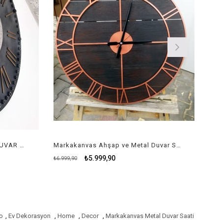
Markakanvas AYNALI BAROK DUVAR SAATİ
Markakanvas Ahşap ve Metal Duvar Saati
₺5.999,90
₺6.999,90
o
,
Ev Dekorasyon
,
Home
,
Decor
,
Markakanvas Metal Duvar Saati