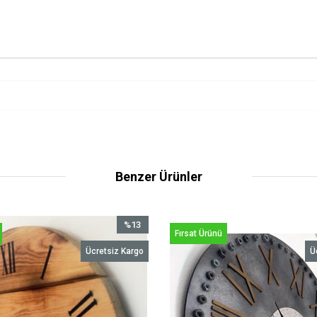
Benzer Ürünler
%13
Fırsat Ürünü
İndirim
Ücretsiz Kargo
Ü
%13İndirim