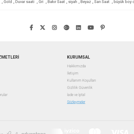
n
,
Gold
,
Duvar saati
,
Gri
,
Bakır Saat
,
siyah
,
Beyaz
,
Sarı Saat
,
büyük boy d
ZMETLERİ
KURUMSAL
Hakkımızda
İletişim
Kullanım Koşulları
Gizlilik Güvenlik
rular
İade ve İptal
Sözleşmeler