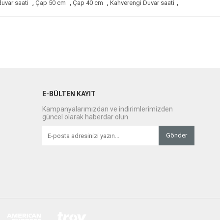
uvar saati
,
Çap 50 cm
,
Çap 40 cm
,
Kahverengi Duvar saati
,
E-BÜLTEN KAYIT
Kampanyalarımızdan ve indirimlerimizden
güncel olarak haberdar olun.
Gönder