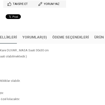
TAVSIYE ET
YORUM YAZ
ELLIKLERI
YORUMLAR
(0)
ÖDEME SEÇENEKLERI
ÜRÜN 
ı Kare DUVAR , MASA Saati 30x30 cm
ati olabilmektedir.)
ılıklar olabilir.
ır.
 özel kılacaktır.