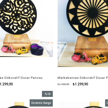
as Dekoratif Duvar Panosu
Markakanvas Dekoratif Duvar 
1.299,90
₺1.299,90
₺1.499,90
%13
İndirim
Ücretsiz Kargo
%13İndirim