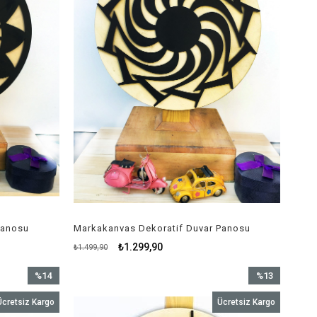
Panosu
Markakanvas Dekoratif Duvar Panosu
₺1.299,90
₺1.499,90
%14
%13
İndirim
İndirim
Ücretsiz Kargo
Ücretsiz Kargo
%14İndirim
%13İndirim