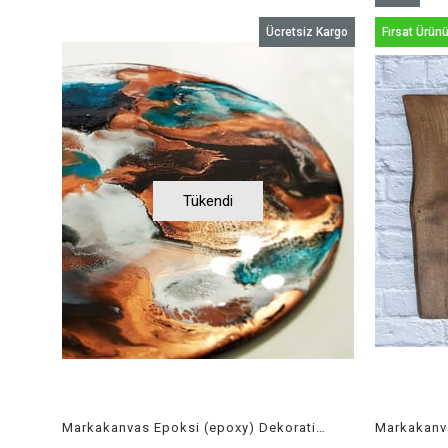
Ürün
Ücretsiz Kargo
Fırsat Ürün
Tükendi
Markakanvas Epoksi (epoxy) Dekoratif Duvar tablo