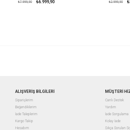
₺6.999,90
₺
₺7.999,90
₺2.999,90
ALIŞVERİŞ BİLGİLERİ
MÜŞTERİ Hİ
Siparişlerim
Canlı Destek
Beğendiklerim
Yardım
İade Taleplerim
İade Sorgulama
Kargo Takip
Kolay İade
Hesabım
Sıkça Sorulan So