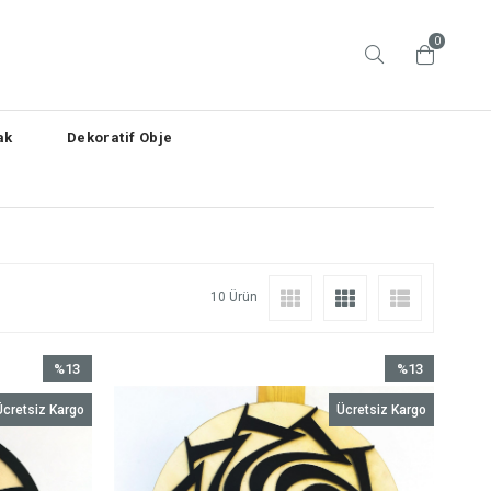
0
ak
Dekoratif Obje
10 Ürün
%13
%13
İndirim
İndirim
Ücretsiz Kargo
Ücretsiz Kargo
%13İndirim
%13İndirim