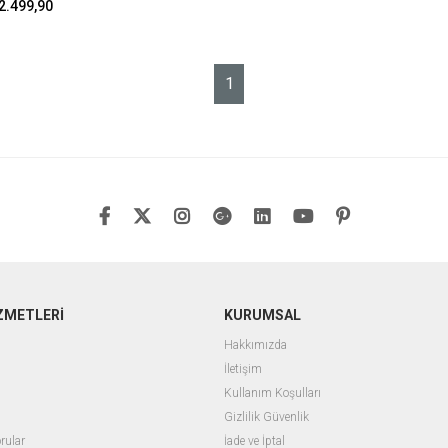
2.499,90
1
ZMETLERİ
KURUMSAL
Hakkımızda
İletişim
Kullanım Koşulları
Gizlilik Güvenlik
rular
İade ve İptal