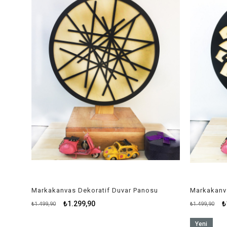
Markakanvas Dekoratif Duvar Panosu
Markakanv
₺1.299,90
₺
₺1.499,90
₺1.499,90
Yeni