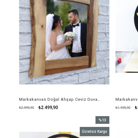
Markakanvas Doğal Ahşap Ceviz Duvar Çerçeve
Markakanv
₺2.499,90
₺
₺2.999,90
₺1.499,90
%13
İndirim
Ücretsiz Kargo
%13İndirim