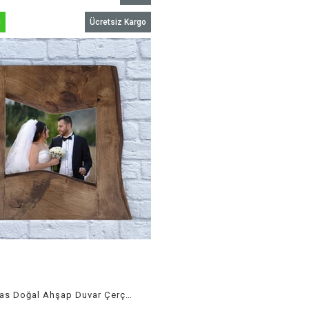
İndirim
ü
Ücretsiz Kargo
%17İndirim
Markakanvas Doğal Ahşap Duvar Çerçeve Tablo