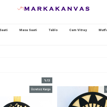
Saati
Masa Saati
Tablo
Cam Vitray
Mutf
%13
İndirim
Ücretsiz Kargo
%13İndirim